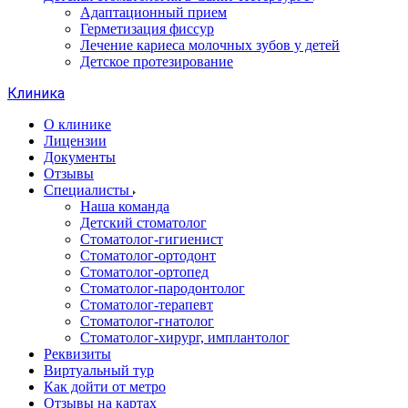
Адаптационный прием
Герметизация фиссур
Лечение кариеса молочных зубов у детей
Детское протезирование
Клиника
О клинике
Лицензии
Документы
Отзывы
Специалисты
Наша команда
Детский стоматолог
Стоматолог-гигиенист
Стоматолог-ортодонт
Стоматолог-ортопед
Стоматолог-пародонтолог
Стоматолог-терапевт
Стоматолог-гнатолог
Стоматолог-хирург, имплантолог
Реквизиты
Виртуальный тур
Как дойти от метро
Отзывы на картах