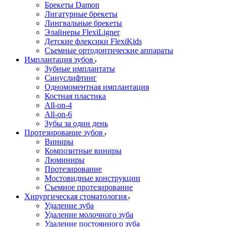
Брекеты Damon
Лигатурные брекеты
Лингвальные брекеты
Элайнеры FlexiLigner
Детские флексики FlexiKids
Съемные ортодонтические аппараты
Имплантация зубов
Зубные имплантаты
Синуслифтинг
Одномоментная имплантация
Костная пластика
All-on-4
All-on-6
Зубы за один день
Протезирование зубов
Виниры
Композитные виниры
Люминиры
Протезирование
Мостовидные конструкции
Съемное протезирование
Хирургическая стоматология
Удаление зуба
Удаление молочного зуба
Удаление постоянного зуба