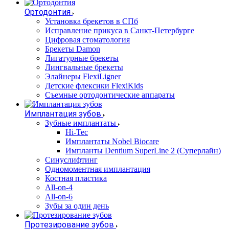
Ортодонтия
Установка брекетов в СПб
Исправление прикуса в Санкт-Петербурге
Цифровая стоматология
Брекеты Damon
Лигатурные брекеты
Лингвальные брекеты
Элайнеры FlexiLigner
Детские флексики FlexiKids
Съемные ортодонтические аппараты
Имплантация зубов
Зубные имплантаты
Hi-Tec
Имплантаты Nobel Biocare
Импланты Dentium SuperLine 2 (Суперлайн)
Синуслифтинг
Одномоментная имплантация
Костная пластика
All-on-4
All-on-6
Зубы за один день
Протезирование зубов