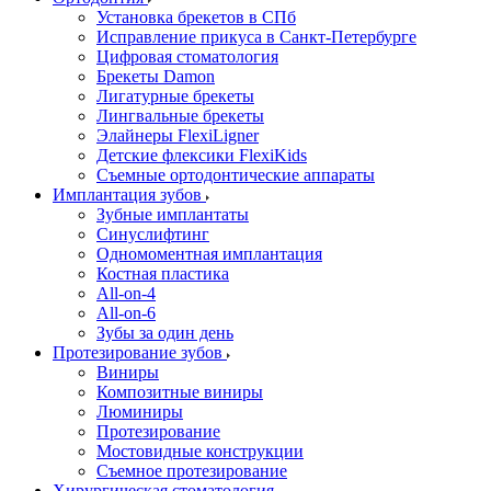
Установка брекетов в СПб
Исправление прикуса в Санкт-Петербурге
Цифровая стоматология
Брекеты Damon
Лигатурные брекеты
Лингвальные брекеты
Элайнеры FlexiLigner
Детские флексики FlexiKids
Съемные ортодонтические аппараты
Имплантация зубов
Зубные имплантаты
Синуслифтинг
Одномоментная имплантация
Костная пластика
All-on-4
All-on-6
Зубы за один день
Протезирование зубов
Виниры
Композитные виниры
Люминиры
Протезирование
Мостовидные конструкции
Съемное протезирование
Хирургическая стоматология