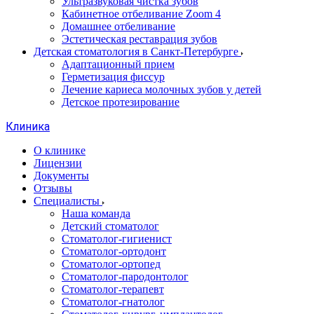
Ультразвуковая чистка зубов
Кабинетное отбеливание Zoom 4
Домашнее отбеливание
Эстетическая реставрация зубов
Детская стоматология в Санкт-Петербурге
Адаптационный прием
Герметизация фиссур
Лечение кариеса молочных зубов у детей
Детское протезирование
Клиника
О клинике
Лицензии
Документы
Отзывы
Специалисты
Наша команда
Детский стоматолог
Стоматолог-гигиенист
Стоматолог-ортодонт
Стоматолог-ортопед
Стоматолог-пародонтолог
Стоматолог-терапевт
Стоматолог-гнатолог