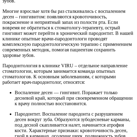
зубов.
Многие взрослые хотя бы раз сталкивались с воспалением
десен – гингивитом: появляются кровоточивость,
покраснение и неприятный запах из полости рта. Если
вовремя не обратиться к стоматологу‑терапевту, острый
гингивит может перейти в хронический пародонтит. В нашей
клинике опытные врачи-пародонтологи проводят
комплексную пародонтологическую терапию с применением
современных методик, помогая пациентам сохранить
здоровье зубов.
Пародонтология в клинике VIRU – отдельное направление
стоматологии, которым занимается команда опытных
стоматологов. К основным заболеваниям, с которыми
работает врач-пародонтолог, относятся:
Воспаление десен — гингивит. Поражает только
десневой край, который при своевременном обращении
к врачу полностью восстановится.
Пародонтит. Воспаление пародонта с разрушением
десен вокруг зуба. Образуются зубодесневые карманы,
под десной скапливается налет, начинается атрофия
кости. Характерные признаки: кровоточивость десен,
гной в карманах, оголение шеек, подвижность зубов.