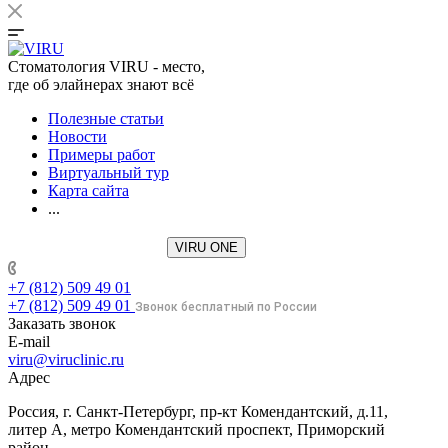
Стоматология VIRU - место,
где об элайнерах знают всё
Полезные статьи
Новости
Примеры работ
Виртуальный тур
Карта сайта
...
VIRU ONE
+7 (812) 509 49 01
+7 (812) 509 49 01
Звонок бесплатный по России
Заказать звонок
E-mail
viru@viruclinic.ru
Адрес
Россия, г. Санкт-Петербург, пр-кт Комендантский, д.11,
литер А, метро Комендантский проспект, Приморский
район