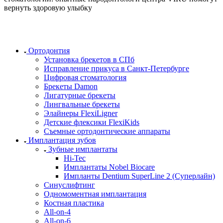
вернуть здоровую улыбку
Ортодонтия
Установка брекетов в СПб
Исправление прикуса в Санкт-Петербурге
Цифровая стоматология
Брекеты Damon
Лигатурные брекеты
Лингвальные брекеты
Элайнеры FlexiLigner
Детские флексики FlexiKids
Съемные ортодонтические аппараты
Имплантация зубов
Зубные имплантаты
Hi-Tec
Имплантаты Nobel Biocare
Импланты Dentium SuperLine 2 (Суперлайн)
Синуслифтинг
Одномоментная имплантация
Костная пластика
All-on-4
All-on-6