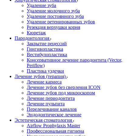
Удаление зуба
Удаление молочного зуба
Удаление постоянного зуба
Удаление ретенированных зубов
Резекция верхушки корня
Кюретаж
Пародонтология
Закрытие рецессий
Гингивопластика
Вестибулопластика
Консервативное лечение пародонтита (Vector,
Periflow)
Пластика уздечки
Лечение зубов (терапия)
Лечение кариеса
Лечение зубов без сверления ICON
Лечение зубов под микроскопом
Лечение периодонтита
Лечение пульпита
Перелечивание каналов
Эндодонтическое лечение
Эстетическая стоматология
Airflow Prophylaxis Master
Профессиональная гигиена