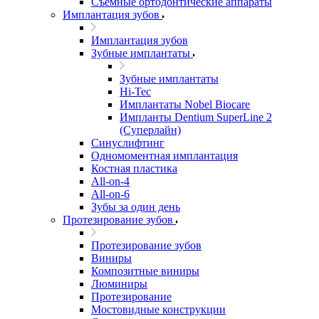
Съемные ортодонтические аппараты
Имплантация зубов
Имплантация зубов
Зубные имплантаты
Зубные имплантаты
Hi-Tec
Имплантаты Nobel Biocare
Импланты Dentium SuperLine 2
(Суперлайн)
Синуслифтинг
Одномоментная имплантация
Костная пластика
All-on-4
All-on-6
Зубы за один день
Протезирование зубов
Протезирование зубов
Виниры
Композитные виниры
Люминиры
Протезирование
Мостовидные конструкции