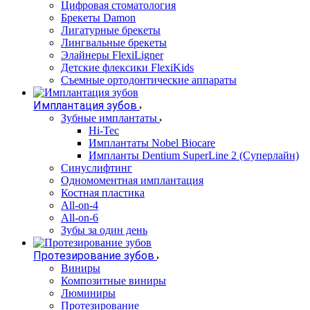
Цифровая стоматология
Брекеты Damon
Лигатурные брекеты
Лингвальные брекеты
Элайнеры FlexiLigner
Детские флексики FlexiKids
Съемные ортодонтические аппараты
Имплантация зубов
Зубные имплантаты
Hi-Tec
Имплантаты Nobel Biocare
Импланты Dentium SuperLine 2 (Суперлайн)
Синуслифтинг
Одномоментная имплантация
Костная пластика
All-on-4
All-on-6
Зубы за один день
Протезирование зубов
Виниры
Композитные виниры
Люминиры
Протезирование