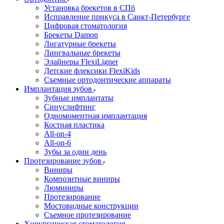
Установка брекетов в СПб
Исправление прикуса в Санкт-Петербурге
Цифровая стоматология
Брекеты Damon
Лигатурные брекеты
Лингвальные брекеты
Элайнеры FlexiLigner
Детские флексики FlexiKids
Съемные ортодонтические аппараты
Имплантация зубов
Зубные имплантаты
Синуслифтинг
Одномоментная имплантация
Костная пластика
All-on-4
All-on-6
Зубы за один день
Протезирование зубов
Виниры
Композитные виниры
Люминиры
Протезирование
Мостовидные конструкции
Съемное протезирование
Хирургическая стоматология