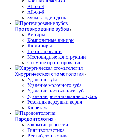
Костная пластика
All-on-4
All-on-6
Зубы за один день
Протезирование зубов
Виниры
Композитные виниры
Люминиры
Протезирование
Мостовидные конструкции
Съемное протезирование
Хирургическая стоматология
Удаление зуба
Удаление молочного зуба
Удаление постоянного зуба
Удаление ретенированных зубов
Резекция верхушки корня
Кюретаж
Пародонтология
Закрытие рецессий
Гингивопластика
Вестибулопластика