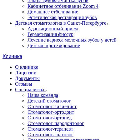
Ультразвуковая чистка зубов
Кабинетное отбеливание Zoom 4
Домашнее отбеливание
Эстетическая реставрация зубов
Детская стоматология в Санкт-Петербурге
Адаптационный прием
Герметизация фиссур
Лечение кариеса молочных зубов у детей
Детское протезирование
Клиника
О клинике
Лицензии
Документы
Отзывы
Специалисты
Наша команда
Детский стоматолог
Стоматолог-гигиенист
Стоматолог-ортодонт
Стоматолог-ортопед
Стоматолог-пародонтолог
Стоматолог-терапевт
Стоматолог-гнатолог