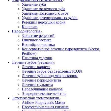
Удаление зуба
Удаление молочного зуба
Удаление постоянного зуба
Удаление ретенированных зубов
Резекция верхушки корня
Кюретаж
Пародонтология
Закрытие рецессий
Гингивопластика
Вестибулопластика
Консервативное лечение пародонтита (Vector,
Periflow)
Пластика уздечки
Лечение зубов (терапия)
Лечение кариеса
Лечение зубов без сверления ICON
Лечение зубов под микроскопом
Лечение периодонтита
Лечение пульпита
Перелечивание каналов
Эндодонтическое лечение
Эстетическая стоматология
Airflow Prophylaxis Master
Профессиональная гигиена