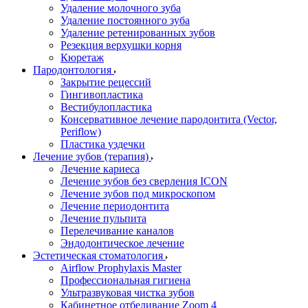
Удаление молочного зуба
Удаление постоянного зуба
Удаление ретенированных зубов
Резекция верхушки корня
Кюретаж
Пародонтология
Закрытие рецессий
Гингивопластика
Вестибулопластика
Консервативное лечение пародонтита (Vector,
Periflow)
Пластика уздечки
Лечение зубов (терапия)
Лечение кариеса
Лечение зубов без сверления ICON
Лечение зубов под микроскопом
Лечение периодонтита
Лечение пульпита
Перелечивание каналов
Эндодонтическое лечение
Эстетическая стоматология
Airflow Prophylaxis Master
Профессиональная гигиена
Ультразвуковая чистка зубов
Кабинетное отбеливание Zoom 4