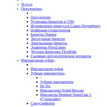
Услуги
Ортодонтия
Ортодонтия
Установка брекетов в СПб
Исправление прикуса в Санкт-Петербурге
Цифровая стоматология
Брекеты Damon
Лигатурные брекеты
Лингвальные брекеты
Элайнеры FlexiLigner
Детские флексики FlexiKids
Съемные ортодонтические аппараты
Имплантация зубов
Имплантация зубов
Зубные имплантаты
Зубные имплантаты
Hi-Tec
Имплантаты Nobel Biocare
Импланты Dentium SuperLine 2
(Суперлайн)
Синуслифтинг