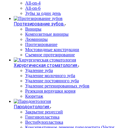
All-on-4
All-on-6
Зубы за один день
Протезирование зубов
Виниры
Композитные виниры
Люминиры
Протезирование
Мостовидные конструкции
Съемное протезирование
Хирургическая стоматология
Удаление зуба
Удаление молочного зуба
Удаление постоянного зуба
Удаление ретенированных зубов
Резекция верхушки корня
Кюретаж
Пародонтология
Закрытие рецессий
Гингивопластика
Вестибулопластика
Консервативное лечение пародонтита (Vector,