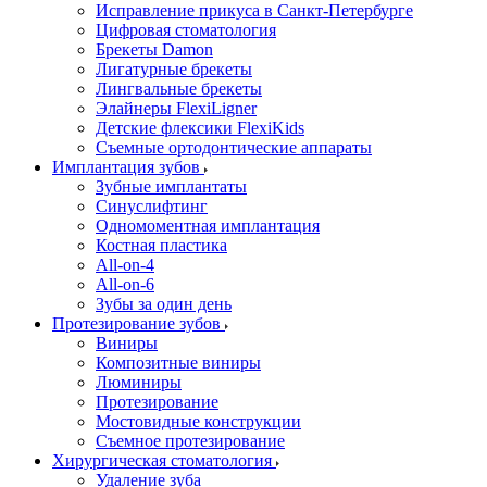
Исправление прикуса в Санкт-Петербурге
Цифровая стоматология
Брекеты Damon
Лигатурные брекеты
Лингвальные брекеты
Элайнеры FlexiLigner
Детские флексики FlexiKids
Съемные ортодонтические аппараты
Имплантация зубов
Зубные имплантаты
Синуслифтинг
Одномоментная имплантация
Костная пластика
All-on-4
All-on-6
Зубы за один день
Протезирование зубов
Виниры
Композитные виниры
Люминиры
Протезирование
Мостовидные конструкции
Съемное протезирование
Хирургическая стоматология
Удаление зуба