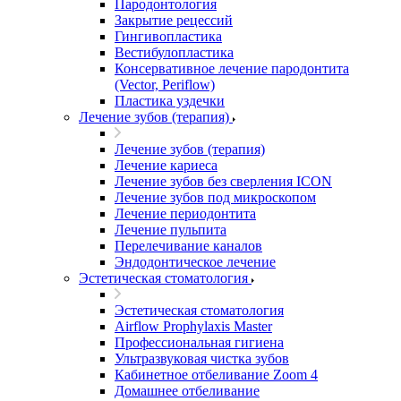
Пародонтология
Закрытие рецессий
Гингивопластика
Вестибулопластика
Консервативное лечение пародонтита
(Vector, Periflow)
Пластика уздечки
Лечение зубов (терапия)
Лечение зубов (терапия)
Лечение кариеса
Лечение зубов без сверления ICON
Лечение зубов под микроскопом
Лечение периодонтита
Лечение пульпита
Перелечивание каналов
Эндодонтическое лечение
Эстетическая стоматология
Эстетическая стоматология
Airflow Prophylaxis Master
Профессиональная гигиена
Ультразвуковая чистка зубов
Кабинетное отбеливание Zoom 4
Домашнее отбеливание